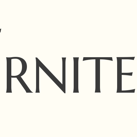
E
RNIT