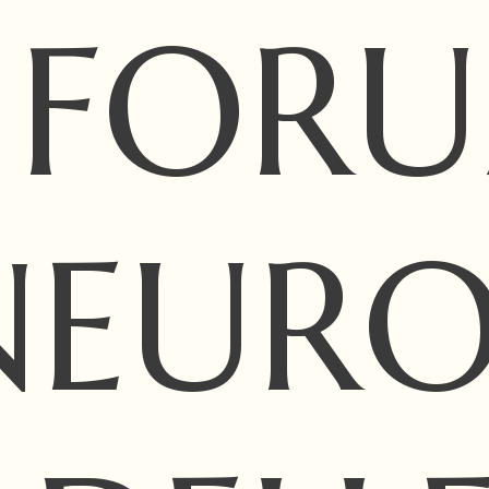
I FOR
NEUR