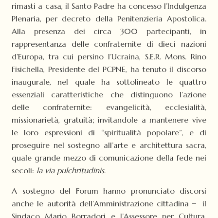
rimasti a casa, il Santo Padre ha concesso l’Indulgenza
Plenaria, per decreto della Penitenzieria Apostolica.
Alla presenza dei circa 300 partecipanti, in
rappresentanza delle confraternite di dieci nazioni
d’Europa, tra cui persino l’Ucraina, S.E.R. Mons. Rino
Fisichella, Presidente del PCPNE, ha tenuto il discorso
inaugurale, nel quale ha sottolineato le quattro
essenziali caratteristiche che distinguono l’azione
delle confraternite: evangelicità, ecclesialità,
missionarietà, gratuità; invitandole a mantenere vive
le loro espressioni di “spiritualità popolare”, e di
proseguire nel sostegno all’arte e architettura sacra,
quale grande mezzo di comunicazione della fede nei
secoli:
la via pulchritudinis
.
A sostegno del Forum hanno pronunciato discorsi
anche le autorità dell’Amministrazione cittadina ̶ il
Sindaco Mario Borradori e l’Assessore per Cultura,