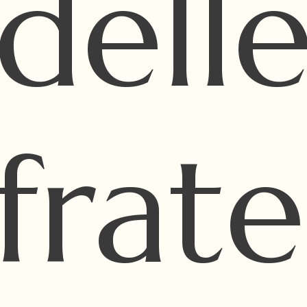
dell
rate