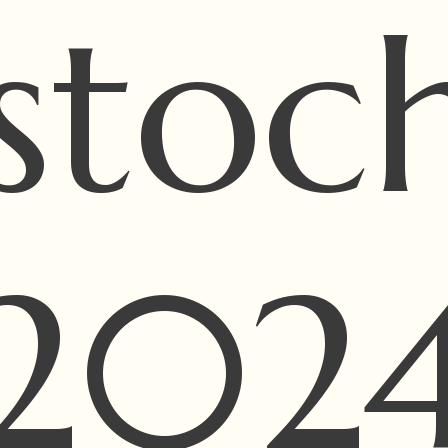
stoc
202