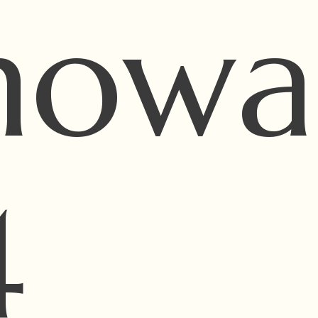
howa
4