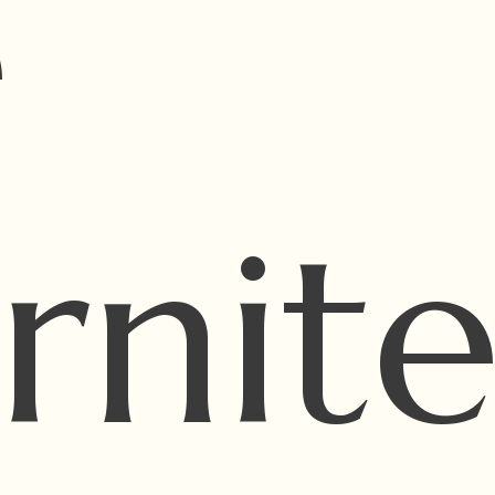
e
rnit